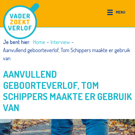
Ga
naar
MENU
de
inhoud
Je bent hier:
Home
~
Interview
~
Aanvullend geboorteverlof, Tom Schippers maakte er gebruik
van
AANVULLEND
GEBOORTEVERLOF, TOM
SCHIPPERS MAAKTE ER GEBRUIK
VAN