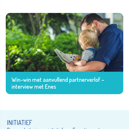
Win-win met aanvullend partnerverlof –
interview met Enes
INITIATIEF