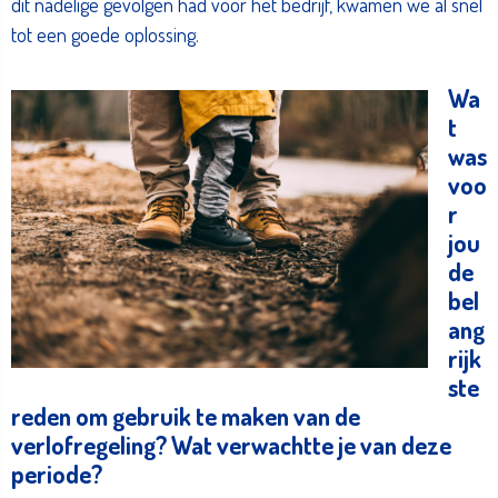
dit nadelige gevolgen had voor het bedrijf, kwamen we al snel
tot een goede oplossing.
Wa
t
was
voo
r
jou
de
bel
ang
rijk
ste
reden om gebruik te maken van de
verlofregeling? Wat verwachtte je van deze
periode?