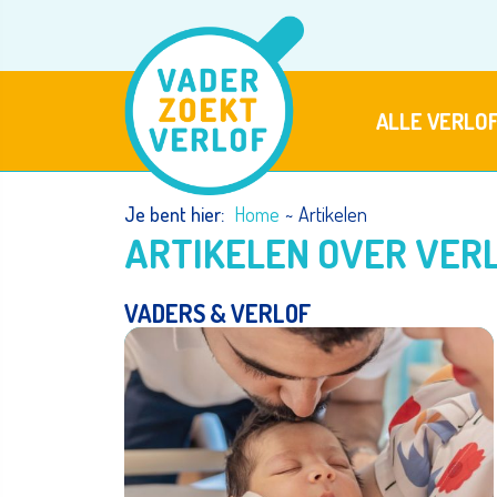
Ga
naar
de
inhoud
ALLE VERLO
Je bent hier:
Home
~
Artikelen
ARTIKELEN OVER VER
VADERS & VERLOF