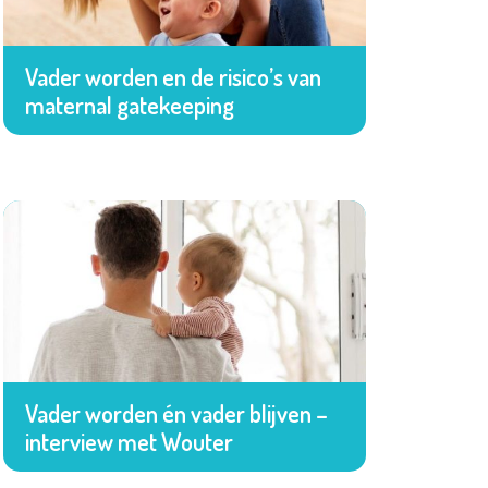
Vader worden en de risico’s van
maternal gatekeeping
Vader worden én vader blijven –
interview met Wouter