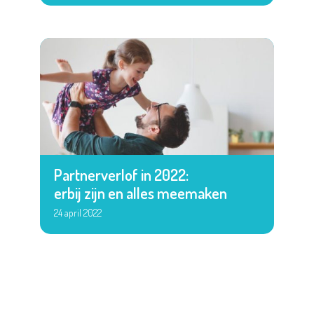
Partnerverlof in 2022:
erbij zijn en alles meemaken
24 april 2022