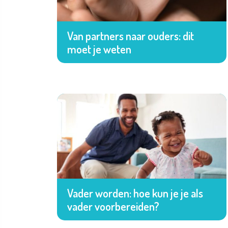
Van partners naar ouders: dit
moet je weten
Vader worden: hoe kun je je als
vader voorbereiden?