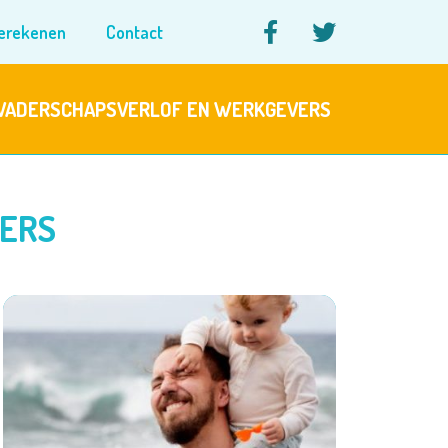
berekenen
Contact
Facebook VaderZoektVerlo
Twitter VaderZoektV
VADERSCHAPSVERLOF EN WERKGEVERS
VERS