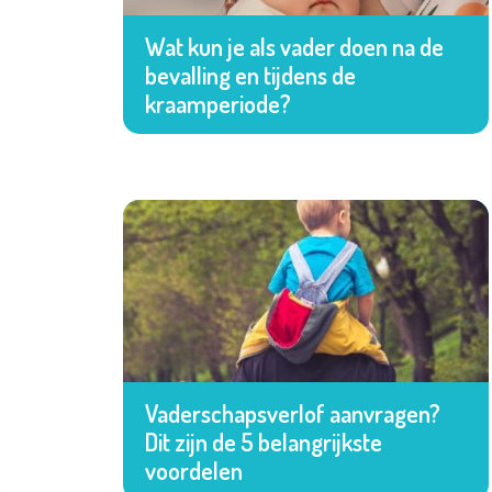
Wat kun je als vader doen na de
bevalling en tijdens de
kraamperiode?
Vaderschapsverlof aanvragen?
Dit zijn de 5 belangrijkste
voordelen