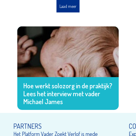
Laad meer
Hoe werkt solozorg in de praktijk?
Lees het interview met vader
Michael James
PARTNERS
CO
Het Platform Vader Zoekt Verlof is mede
Exp