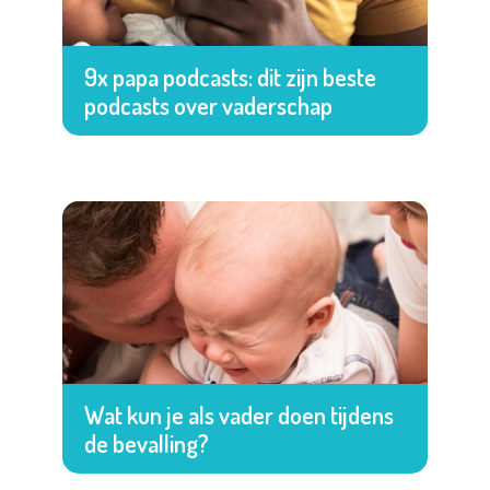
9x papa podcasts: dit zijn beste
podcasts over vaderschap
Wat kun je als vader doen tijdens
de bevalling?