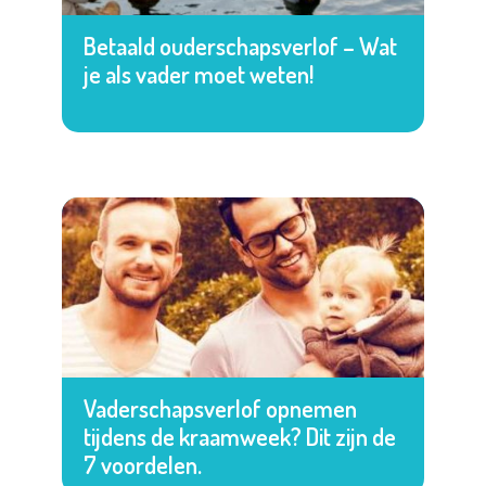
Betaald ouderschapsverlof – Wat
je als vader moet weten!
Vaderschapsverlof opnemen
tijdens de kraamweek? Dit zijn de
7 voordelen.