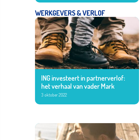
WERKGEVERS & VERLOF
ING investeert in partnerverlof:
het verhaal van vader Mark
3 oktober 2022