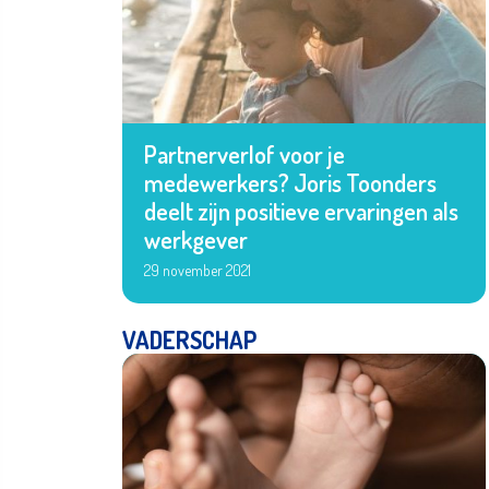
Partnerverlof voor je
medewerkers? Joris Toonders
deelt zijn positieve ervaringen als
werkgever
29 november 2021
VADERSCHAP