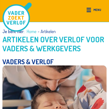
Ga
naar
MENU
de
inhoud
Je bent hier:
Home
~
Artikelen
ARTIKELEN OVER VERLOF VOOR
VADERS & WERKGEVERS
VADERS & VERLOF